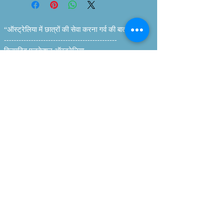
Australian Curriculum
HASS & Geography
curriculums. Each feature is
“ऑस्ट्रेलिया में छात्रों की सेवा करना गर्व की बात है”
clearly explained and is age
----------------------------------------------
appropriate. I do, We Do,
क्रिएटिव एजुकेशन ऑस्ट्रेलिया
You Do. Each provides an
व्यक्तिगत एवं समूह ट्यूशन
opportunity to for class
होम |
हमारे बारे में
|
ट्यूशन सेवाएँ
|
ऑनलाइन बुक करें
|
संपर्क
interaction and developing
करें
inquiry process & fine
ईमेल:
info@creativeeducationaus.com.au
| ABN:
90 517 592 562
motor skills to discover the
© 2025 क्रिएटिव एजुकेशन ऑस्ट्रेलिया। सर्वाधिकार
features of a place. Easy to
सुरक्षित।
use on the whiteboard or
----------------------------------------------
smart board. Download and
क्वींसलैंड कॉलेज ऑफ टीचर्स (QCT)
https://www.qct.edu.au
print this resource for
students.
पहुँच-योग्यता कथन
गोपनीयता नीति लिंक
कॉपीराइट नोटिस