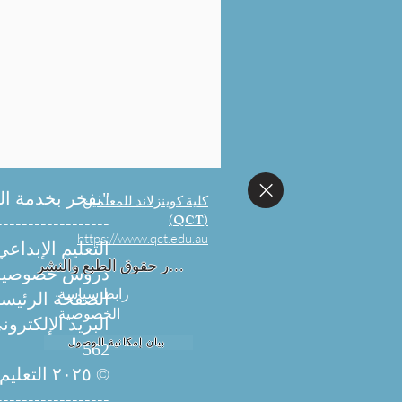
"نفخر بخدمة ال
كلية كوينزلاند للمعلمين
(QCT)
------------------
https://www.qct.edu.au
التعليم الإبداع
إشعار حقوق الطبع والنشر
دروس خصوصية 
رابط سياسة
الصفحة الرئيسي
الخصوصية
البريد الإلكترون
بيان إمكانية الوصول
562
خطط التسعير
© ٢٠٢٥ التعليم الإبداعي أستراليا. جميع الحقوق محفوظة.
------------------