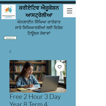
ਕਰੀਏਟਿਵ ਐਜੂਕੇਸ਼ਨ
ਆਸਟ੍ਰੇਲੀਆ
ਔਨਲਾਈਨ ਸਿੱਖਿਆ ਕਾਰੋਬਾਰ
ਸਾਰੇ ਸਿਖਿਆਰਥੀਆਂ
ਲਈ ਵਿਸ਼ੇਸ਼
ਟਿਊਸ਼ਨ ਸੇਵਾਵਾਂ
Members
Free 2 Hour 3 Day
Year 8 Term 4